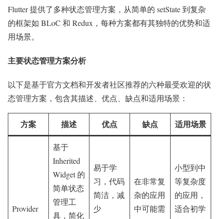
Flutter 提供了多种状态管理方案，从简单的 setState 到复杂
的框架如 BLoC 和 Redux，每种方案都有其独特的优势和适
用场景。
主要状态管理方案分析
以下是基于官方文档和开发者社区推荐的六种最受欢迎的状
态管理方案，包含其描述、优点、缺点和适用场景：
方案
描述
优点
缺点
适用场景
基于
Inherited
易于学
小型到中
Widget 的
习，代码
在非常复
等复杂度
简单状态
简洁，减
杂的应用
的应用，
管理工
Provider
少
中可能需
适合初学
具，简化