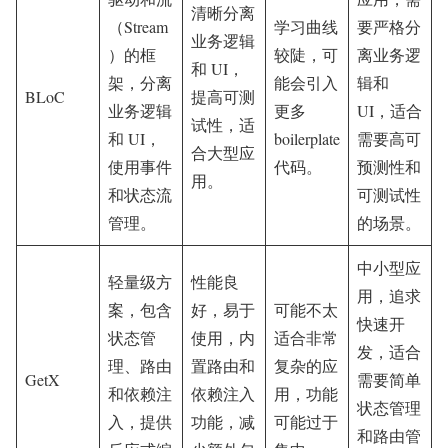
清晰分离
（Stream
学习曲线
要严格分
业务逻辑
）的框
较陡，可
离业务逻
和 UI，
架，分离
能会引入
辑和
BLoC
提高可测
业务逻辑
更多
UI，适合
试性，适
和 UI，
boilerplate
需要高可
合大型应
使用事件
代码。
预测性和
用。
和状态流
可测试性
管理。
的场景。
中小型应
轻量级方
性能良
用，追求
案，包含
好，易于
可能不太
快速开
状态管
使用，内
适合非常
发，适合
理、路由
置路由和
复杂的应
GetX
需要简单
和依赖注
依赖注入
用，功能
状态管理
入，提供
功能，减
可能过于
和路由管