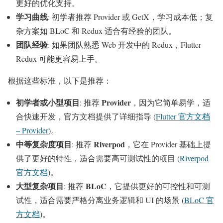
更好的优化支持。
学习曲线
: 初学者推荐 Provider 或 GetX，学习成本低；复
杂方案如 BLoC 和 Redux 适合有经验的团队。
团队经验
: 如果团队熟悉 Web 开发中的 Redux，Flutter
Redux 可能更容易上手。
根据这些标准，以下是推荐：
初学者或小型项目
Provider
: 推荐
，因为它简单易学，适
合快速开发，官方文档提供了详细指导 (
Flutter 官方文档
– Provider
)。
中等复杂度项目
Riverpod
: 推荐
，它在 Provider 基础上提
供了更好的特性，适合需要高可测试性的项目 (
Riverpod
官方文档
)。
大型复杂项目
BLoC
: 推荐
，它提供更好的可控性和可测
试性，适合需要严格分离业务逻辑和 UI 的场景 (
BLoC 官
方文档
)。