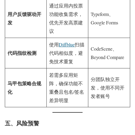
通过应用内投票
用户反馈驱动开
功能收集需求，
Typeform、
发
优先开发高票建
Google Forms
议
使用
Diffblue
扫描
CodeScene、
代码指纹检测
代码相似度，避
Beyond Compare
免技术重复
若需多应用矩
分团队独立开
马甲包策略合规
阵，确保功能不
发，使用不同开
化
重叠且包名/签名
发者账号
差异明显
五、风险预警