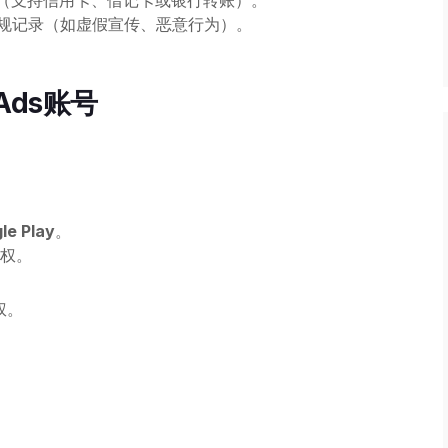
（支持信用卡、借记卡或银行转账）。
政策违规记录（如虚假宣传、恶意行为）。
Ads账号
le Play
。
权。
权。