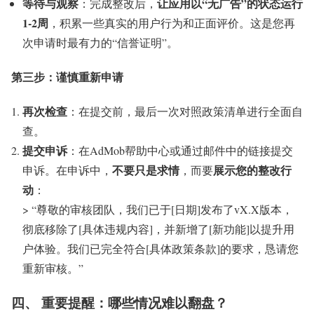
等待与观察
让应用以“无广告”的状态运行
：完成整改后，
1-2周
，积累一些真实的用户行为和正面评价。这是您再
次申请时最有力的“信誉证明”。
第三步：谨慎重新申请
再次检查
：在提交前，最后一次对照政策清单进行全面自
查。
提交申诉
：在AdMob帮助中心或通过邮件中的链接提交
不要只是求情
展示您的整改行
申诉。在申诉中，
，而要
动
：
> “尊敬的审核团队，我们已于[日期]发布了vX.X版本，
彻底移除了[具体违规内容]，并新增了[新功能]以提升用
户体验。我们已完全符合[具体政策条款]的要求，恳请您
重新审核。”
四、 重要提醒：哪些情况难以翻盘？