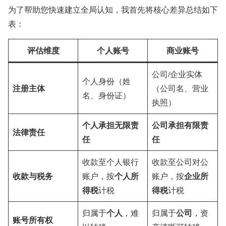
为了帮助您快速建立全局认知，我首先将核心差异总结如下
表：
评估维度
个人账号
商业账号
公司/企业实体
个人身份（姓
注册主体
（公司名、营业
名、身份证）
执照）
个人承担无限责
公司承担有限责
法律责任
任
任
收款至个人银行
收款至公司对公
收款与税务
个人所
企业所
账户，按
账户，按
得税
得税
计税
计税
个人
公司
归属于
，难
归属于
，资
账号所有权