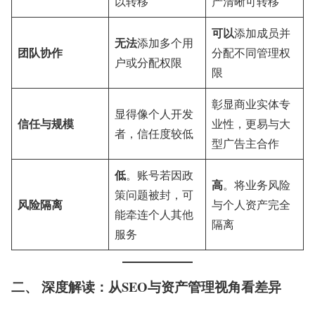
以转移
产清晰可转移
可以
添加成员并
无法
添加多个用
团队协作
分配不同管理权
户或分配权限
限
彰显商业实体专
显得像个人开发
信任与规模
业性，更易与大
者，信任度较低
型广告主合作
低
。账号若因政
高
。将业务风险
策问题被封，可
风险隔离
与个人资产完全
能牵连个人其他
隔离
服务
二、 深度解读：从SEO与资产管理视角看差异