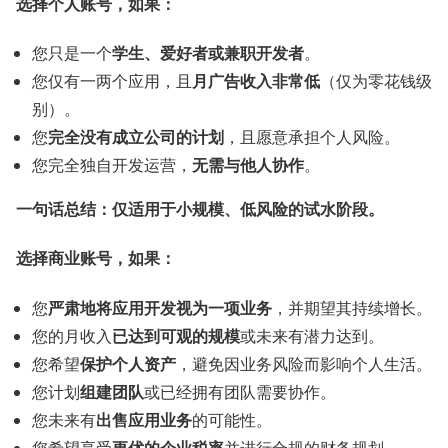
选择个人账号，如果：
学生、爱好者或兼职开发者
您只是一个
。
月广告收入非常低
您仅有一两个应用，且
（仅为零花钱级
别）。
完全没有成立公司的计划
您
，且愿意承担个人风险。
无需与他人协作
您完全独自开发运营，
。
一句话总结：仅适用于小规模、低风险的试水阶段。
选择商业账号，如果：
严肃地将应用开发视为一项业务
您
，并期望其持续增长。
已达到可观的规模
您的月收入
或未来有潜力达到。
保护个人资产
您希望
，避免因业务风险而影响个人生活。
组建团队
您计划
或已经拥有团队需要协作。
出售应用业务
您未来有
的可能性。
更优的企业税率
您希望享受
并进行合规的财务规划。