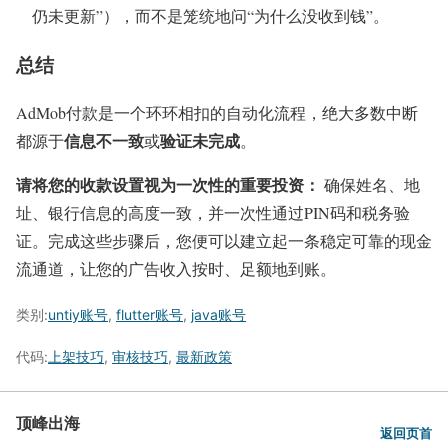
仍未更新”），而不是笼统地问“为什么没收到钱”。
总结
AdMob付款是一个环环相扣的自动化流程，绝大多数中断
信息不一致
验证未完成
都源于
或
。
请将您的收款设置视为一次性的重要投资：
确保姓名、地
址、银行信息的高度一致，并一次性通过PIN码和税务验
证。完成这些步骤后，您便可以建立起一条稳定可靠的现金
流通道，让您的广告收入按时、足额地到账。
类别:
untiy账号
,
flutter账号
,
java账号
代码:
上架技巧
,
审核技巧
,
最新政策
顶峰出海
返回页首