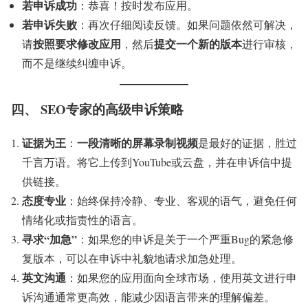
若申诉成功
：恭喜！按时发布应用。
若申诉失败
：再次仔细阅读反馈。如果问题依然可解决，
按照要求修改应用
提交一个新的版本
请
，然后
进行审核，
而不是继续纠缠申诉。
四、 SEO专家的高级申诉策略
证据为王
一段清晰的屏幕录制视频
：
是最好的证据，胜过
千言万语。将它上传到YouTube或云盘，并在申诉信中提
供链接。
态度专业
：始终保持冷静、专业、客观的语气，避免任何
情绪化或指责性的语言。
寻求“加急”
：如果您的申诉是关于一个严重Bug的紧急修
复版本，可以在申诉中礼貌地请求加急处理。
英文沟通
：如果您的应用面向全球市场，使用英文进行申
诉沟通通常更高效，能减少因语言带来的理解偏差。