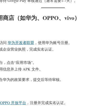
 Google Play 审核通过（通常需要1-7天）。
商店（如华为、OPPO、vivo）
访问
华为开发者联盟
，使用华为账号注册。
或企业营业执照，完成实名认证。
台，点击“应用市场”。
信息并上传 APK 文件。
合华为的政策要求，提交后等待审核。
OPPO 开放平台
，注册并完成实名认证。