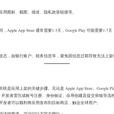
应用图标、截图、描述、隐私政策链接等。
ple App Store 通常需要1-3天，Google Play 可能需要
状态，如银行账户、税务信息等，避免因信息过期导致无法上架
用上架的关键步骤。无论是 Apple App Store、Google Pla
等平台，开发者需完成账号注册、身份验证、应用创建及提交审核等
开发者可以顺利将应用发布到目标商店，触达全球用户。
或详细要求，可访问以下官方网站：