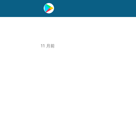
11 月前