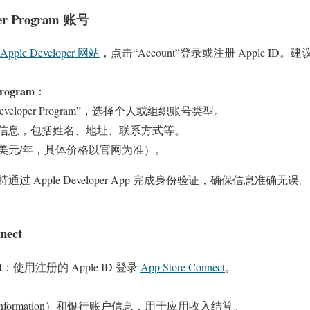
per Program 账号
Apple Developer 网站
，点击“Account”登录或注册 Apple I
Program
：
le Developer Program”，选择个人或组织账号类型。
信息，包括姓名、地址、联系方式等。
9美元/年，具体价格以官网为准）。
通过 Apple Developer App 完成身份验证，确保信息准确
nect
t
：使用注册的 Apple ID 登录
App Store Connect
。
Information）和银行账户信息，用于应用收入结算。