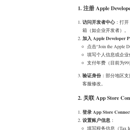
1. 注册 Apple Develo
访问开发者中心
：打开
箱（如企业开发者）。
加入 Apple Developer 
点击“Join the App
填写个人信息或企业
支付年费（目前为9
验证身份
：部分地区支持
客服修改。
2. 关联 App Store Con
登录 App Store Connec
设置账户信息
：
填写税务信息（Tax 