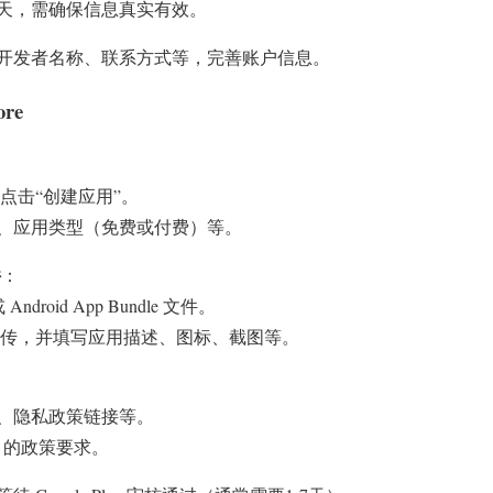
天，需确保信息真实有效。
开发者名称、联系方式等，完善账户信息。
ore
心，点击“创建应用”。
、应用类型（免费或付费）等。
件
：
droid App Bundle 文件。
中心上传，并填写应用描述、图标、截图等。
、隐私政策链接等。
lay 的政策要求。