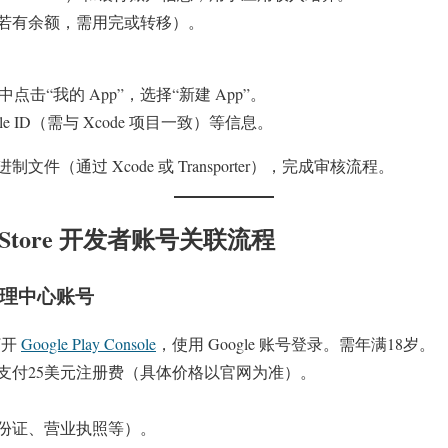
若有余额，需用完或转移）。
nect 中点击“我的 App”，选择“新建 App”。
e ID（需与 Xcode 项目一致）等信息。
文件（通过 Xcode 或 Transporter），完成审核流程。
ay Store 开发者账号关联流程
ay 管理中心账号
打开
Google Play Console
，使用 Google 账号登录。需年满18岁。
支付25美元注册费（具体价格以官网为准）。
份证、营业执照等）。