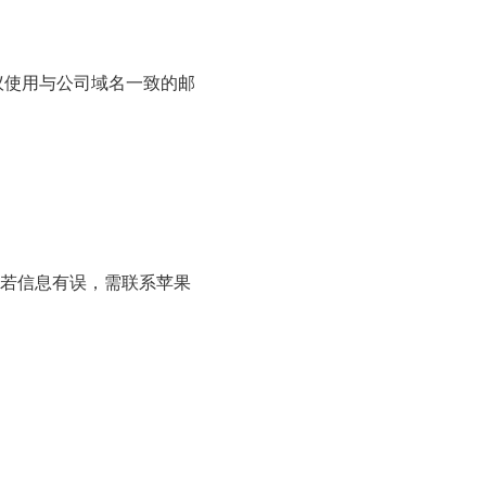
D。建议使用与公司域名一致的邮
无误。若信息有误，需联系苹果