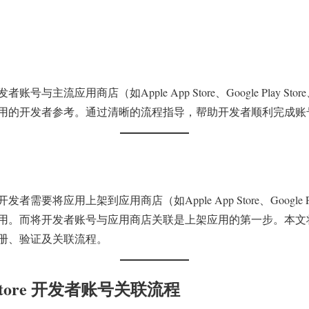
与主流应用商店（如Apple App Store、Google Play S
用的开发者参考。通过清晰的流程指导，帮助开发者顺利完成账
要将应用上架到应用商店（如Apple App Store、Google Pl
用。而将开发者账号与应用商店关联是上架应用的第一步。本文
册、验证及关联流程。
 Store 开发者账号关联流程