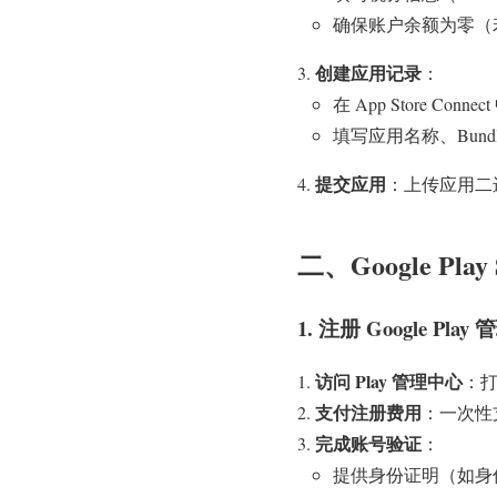
确保账户余额为零（
创建应用记录
：
在 App Store Con
填写应用名称、Bundl
提交应用
：上传应用二进制
二、Google Pl
1. 注册 Google Pl
访问 Play 管理中心
：
支付注册费用
：一次性
完成账号验证
：
提供身份证明（如身