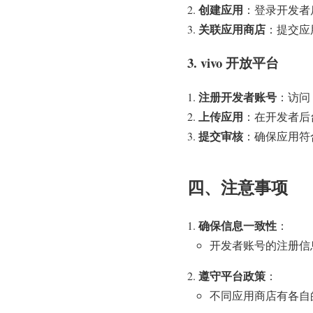
创建应用
：登录开发者
关联应用商店
：提交应
3. vivo 开放平台
注册开发者账号
：访问
上传应用
：在开发者后
提交审核
：确保应用符合
四、注意事项
确保信息一致性
：
开发者账号的注册信
遵守平台政策
：
不同应用商店有各自