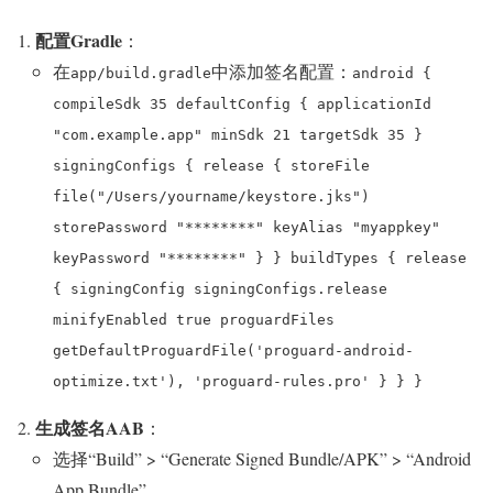
配置Gradle
：
在
中添加签名配置：
app/build.gradle
android {
compileSdk 35 defaultConfig { applicationId
"com.example.app" minSdk 21 targetSdk 35 }
signingConfigs { release { storeFile
file("/Users/yourname/keystore.jks")
storePassword "********" keyAlias "myappkey"
keyPassword "********" } } buildTypes { release
{ signingConfig signingConfigs.release
minifyEnabled true proguardFiles
getDefaultProguardFile('proguard-android-
optimize.txt'), 'proguard-rules.pro' } } }
生成签名AAB
：
选择“Build” > “Generate Signed Bundle/APK” > “Android
App Bundle”。