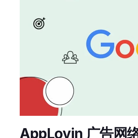
AppLovin 广