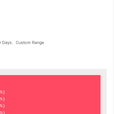
0 Days、Custom Range
%)

%)

%)

%)
