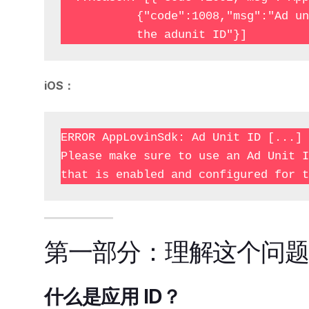
           {"code":1008,"msg":"Ad unit info must include 

iOS：
ERROR AppLovinSdk: Ad Unit ID [...] 
Please make sure to use an Ad Unit I
第一部分：理解这个问
什么是应用 ID？