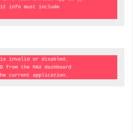
is invalid or disabled. 

D from the MAX dashboard 

题