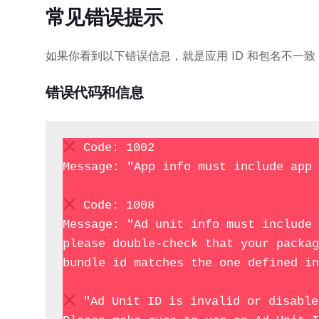
常见错误提示
如果你看到以下错误信息，就是应用 ID 和包名不一致
错误代码和信息
 Code: 1002

Message: "App info must include app 
 Code: 1008

Message: "Ad unit info must include 
please double-check that your packag
bundle id matches the one defined in
 "Ad Unit ID is invalid or disable