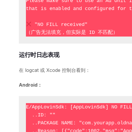
Please make sure to use an Ad Unit I
that is enabled and configured for t
 "NO FILL received"

运行时日志表现
在 logcat 或 Xcode 控制台看到：
Android：
E/AppLovinSdk: [AppLovinSdk] NO FILL
  ..ID: ""

  ..PACKAGE NAME: "com.yourapp.oldname"

  ..Reason: [{"code":1002,"msg":"App info must include app ID"},
