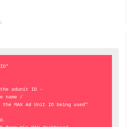
：
ID"

the adunit ID - 

e name / 

 the MAX Ad Unit ID being used"

d. 
