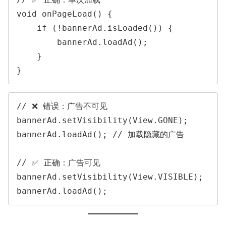
void onPageLoad() {

    if (!bannerAd.isLoaded()) {

        bannerAd.loadAd();

    }

// ❌ 错误：广告不可见

bannerAd.setVisibility(View.GONE);

bannerAd.loadAd(); // 加载隐藏的广告

// ✅ 正确：广告可见

bannerAd.setVisibility(View.VISIBLE);
