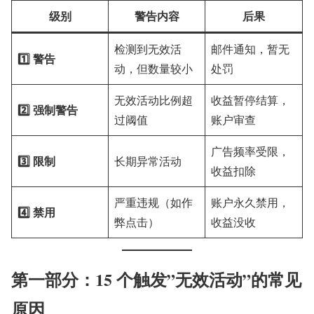
级别
警告内容
后果
检测到无效活
邮件通知，暂无
1️⃣ 警告
动，但数量较小
处罚
无效活动比例超
收益暂停结算，
2️⃣ 强制警告
过阈值
账户审查
广告频率受限，
3️⃣ 限制
长期异常活动
收益扣除
严重违规（如作
账户永久禁用，
4️⃣ 禁用
弊点击）
收益没收
第一部分：15 个触发”无效活动”的常见
原因