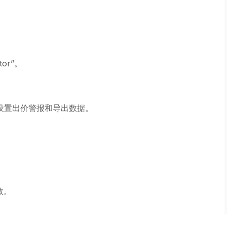
tor”。
。
持设置出价警报和导出数据。
数。
。