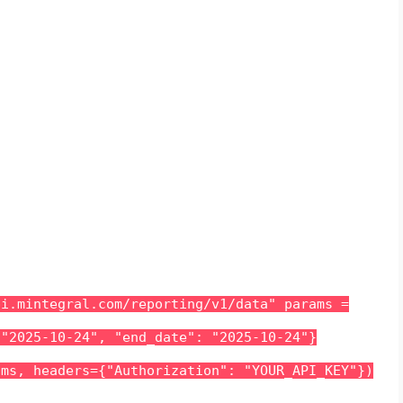
。
pi.mintegral.com/reporting/v1/data" params =
 "2025-10-24", "end_date": "2025-10-24"}
ams, headers={"Authorization": "YOUR_API_KEY"})