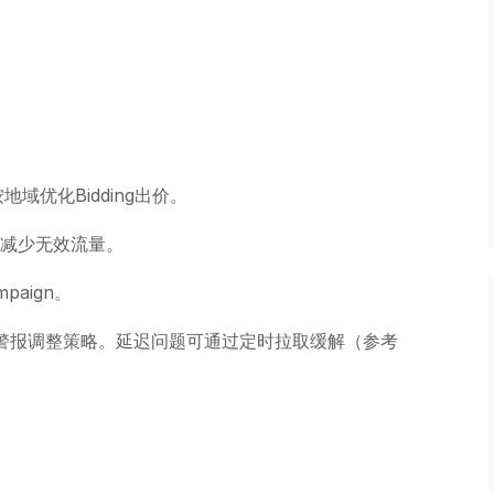
，按地域优化Bidding出价。
整素材减少无效流量。
paign。
toring警报调整策略。延迟问题可通过定时拉取缓解（参考