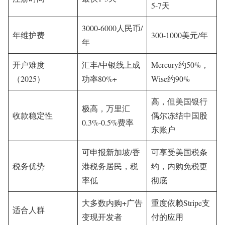
5-7天
3000-6000人民币/
年维护费
300-1000美元/年
年
开户难度
汇丰/中银线上成
Mercury约50%，
（2025）
功率80%+
Wise约90%
高，但美国银行
极高，万里汇
收款稳定性
偶尔冻结中国股
0.3%-0.5%费率
东账户
可申报新加坡/香
可享受美国税条
税务优势
港税务居民，税
约，内购免税更
率低
彻底
大多数内购+广告
重度依赖Stripe支
适合人群
变现开发者
付的应用