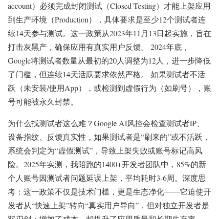
account）必须完成封闭测试（Closed Testing）才能上架应用
到生产环境（Production），具体要求是至少12个测试者连
续14天参与测试。这一政策从2023年11月13日起实施，旨在
打击灰黑产，确保应用有真实用户反馈。 2024年底，
Google将测试者数量从最初的20人调整为12人，进一步降低
了门槛，但连续14天活跃要求依然严格。 如果测试者不活
跃（未安装/使用App），或检测到虚假行为（如刷号），账
号可能被永久封禁。
为什么找测试者这么难？Google AI风控会检查测试者IP、
设备指纹、反馈真实性，如果测试者是“刷来的”或不活跃，
系统会判定为“虚假测试”，导致上架失败或账号标记高风
险。2025年实测，我陪跑的1400+开发者团队中，85%的新
个人账号因测试者问题延误上架，平均耗时3-6周。深度思
考：这一政策不仅是技术门槛，更是生态净化——它迫使开
发者从“快速上架”转向“真实用户导向”，但对独立开发者是
双刃剑：增加了成本，却提升了应用质量和长期生存率。